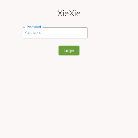
XieXie
Password
Login