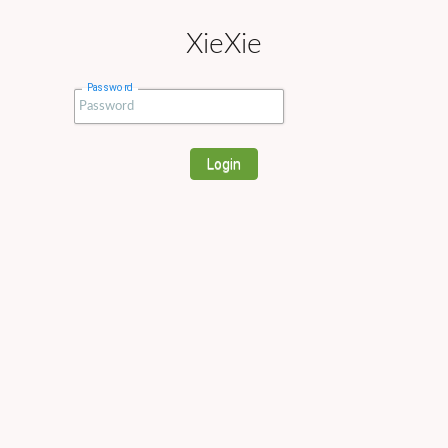
XieXie
Password
Login