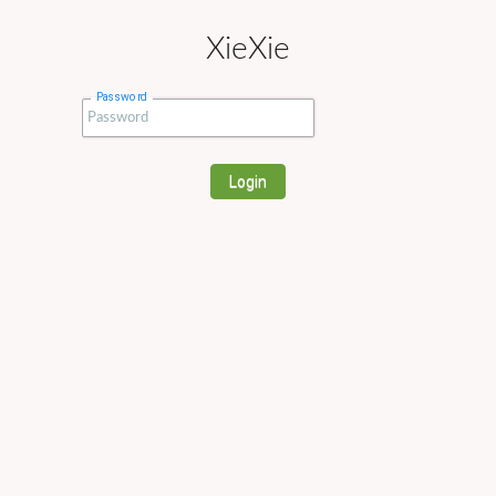
XieXie
Password
Login