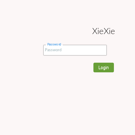
XieXie
Password
Login